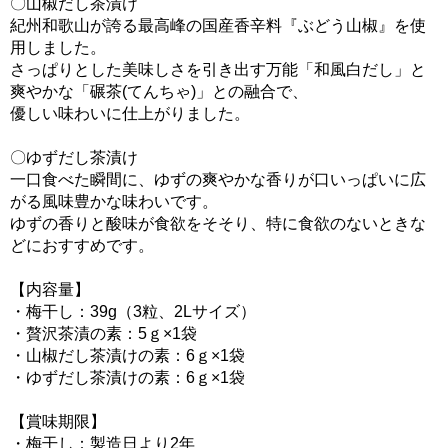
〇山椒だし茶漬け
紀州和歌山が誇る最高峰の国産香辛料『ぶどう山椒』を使
用しました。
さっぱりとした美味しさを引き出す万能「和風白だし」と
爽やかな「碾茶(てんちゃ)」との融合で、
優しい味わいに仕上がりました。
〇ゆずだし茶漬け
一口食べた瞬間に、ゆずの爽やかな香りが口いっぱいに広
がる風味豊かな味わいです。
ゆずの香りと酸味が食欲をそそり、特に食欲のないときな
どにおすすめです。
【内容量】
・梅干し：39g（3粒、2Lサイズ）
・贅沢茶漬の素：5ｇ×1袋
・山椒だし茶漬けの素：6ｇ×1袋
・ゆずだし茶漬けの素：6ｇ×1袋
【賞味期限】
・梅干し：製造日より2年