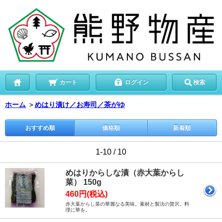
カート
ログイン
検索
ホーム
＞
めはり漬け／お寿司／茶がゆ
おすすめ順
価格順
新着順
1-10 / 10
めはりからしな漬（赤大葉からし
菜） 150g
460円(税込)
赤大葉からし菜の華麗なる美味。素材と製法の贅沢。料
理に華を。