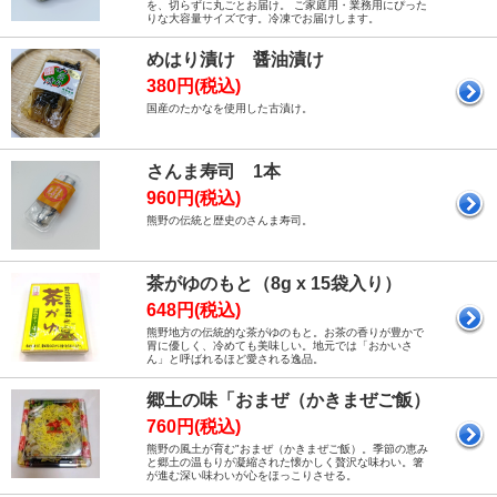
を、切らずに丸ごとお届け。 ご家庭用・業務用にぴった
りな大容量サイズです。冷凍でお届けします。
めはり漬け 醤油漬け
380円(税込)
国産のたかなを使用した古漬け。
さんま寿司 1本
960円(税込)
熊野の伝統と歴史のさんま寿司。
茶がゆのもと（8g x 15袋入り）
648円(税込)
熊野地方の伝統的な茶がゆのもと。お茶の香りが豊かで
胃に優しく、冷めても美味しい。地元では「おかいさ
ん」と呼ばれるほど愛される逸品。
郷土の味「おまぜ（かきまぜご飯）
760円(税込)
熊野の風土が育む"おまぜ（かきまぜご飯）。季節の恵み
と郷土の温もりが凝縮された懐かしく贅沢な味わい。箸
が進む深い味わいが心をほっこりさせる。