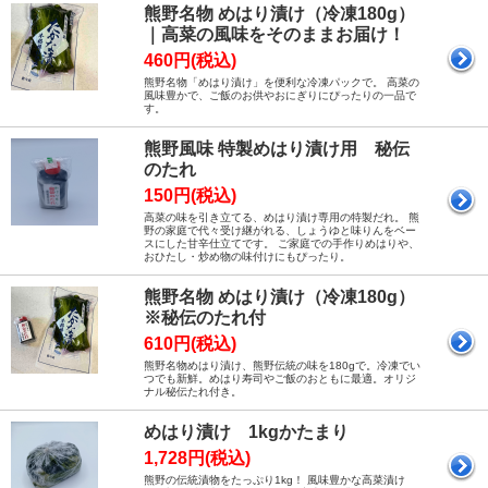
熊野名物 めはり漬け（冷凍180g）
｜高菜の風味をそのままお届け！
460円(税込)
熊野名物「めはり漬け」を便利な冷凍パックで。 高菜の
風味豊かで、ご飯のお供やおにぎりにぴったりの一品で
す。
熊野風味 特製めはり漬け用 秘伝
のたれ
150円(税込)
高菜の味を引き立てる、めはり漬け専用の特製だれ。 熊
野の家庭で代々受け継がれる、しょうゆと味りんをベー
スにした甘辛仕立てです。 ご家庭での手作りめはりや、
おひたし・炒め物の味付けにもぴったり。
熊野名物 めはり漬け（冷凍180g）
※秘伝のたれ付
610円(税込)
熊野名物めはり漬け、熊野伝統の味を180gで。冷凍でい
つでも新鮮。めはり寿司やご飯のおともに最適。オリジ
ナル秘伝たれ付き。
めはり漬け 1kgかたまり
1,728円(税込)
熊野の伝統漬物をたっぷり1kg！ 風味豊かな高菜漬け