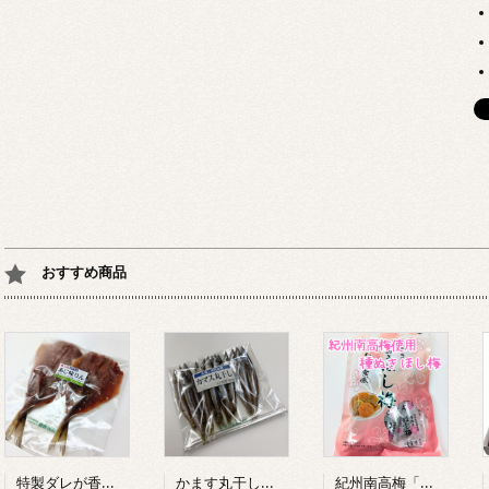
おすすめ商品
特製ダレが香ばしい。あじみりん 2尾入り
かます丸干し 約100g(約10尾入)
紀州南高梅「ほし梅」80g（個包装 約11個入り）