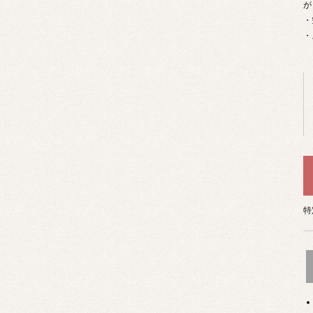
が
・
・
特