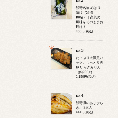
2
No.
熊野名物 めはり
漬け（冷凍
180g）｜高菜の
風味をそのままお
届け！
460円(税込)
3
No.
たっぷり大満足パ
ック。しっとり肉
厚 いらぎみりん
（約250g）
1,150円(税込)
4
No.
熊野灘のあじひら
き。 2尾入
414円(税込)