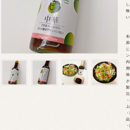
し
物
い
名
原
じ
ン
内
賞
保
さ
製
注
・
上
・
品
・