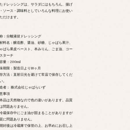
たドレッシングは、サラダにはもちろん、揚げ
・ソース・調味料としていろんな料理にお使い
ただけます。
称：分離液状ドレッシング
材料名：醸造酢、醤油、砂糖、じゃばら果汁、
ゃばら果皮ペースト、本みりん、ごま油、コー
スターチ
容量：200ml
味期限：製造日より18ヶ月
存方法：直射日光を避けて常温で保存してくだ
い。
造者： 株式会社じゃばらいず
意事項
本品は天然物なので色の違いがあります。品質
は問題ありません。
冷蔵保存中にごま油が固まることがありますが
質に問題ありません。
開封後は冷蔵庫で保管の上、お早めにお召し上