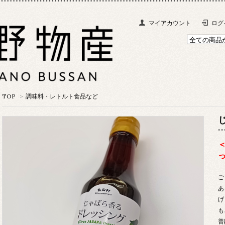
マイアカウント
ログ
TOP
>
調味料・レトルト食品など
ご
あ
げ
も
普