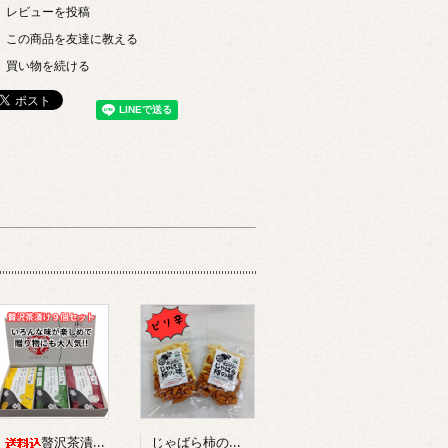
レビューを投稿
この商品を友達に教える
買い物を続ける
じゃばら柿の種 90g
贅沢茶漬け３種詰め合わせ ９袋入り