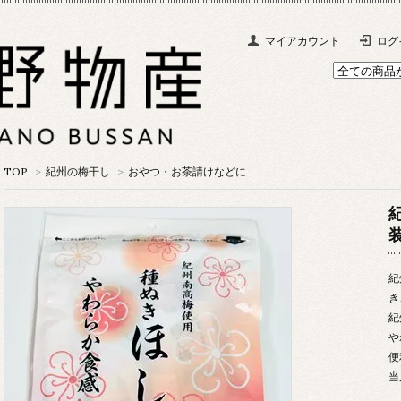
マイアカウント
ログ
TOP
>
紀州の梅干し
>
おやつ・お茶請けなどに
紀
き
紀
や
便
当