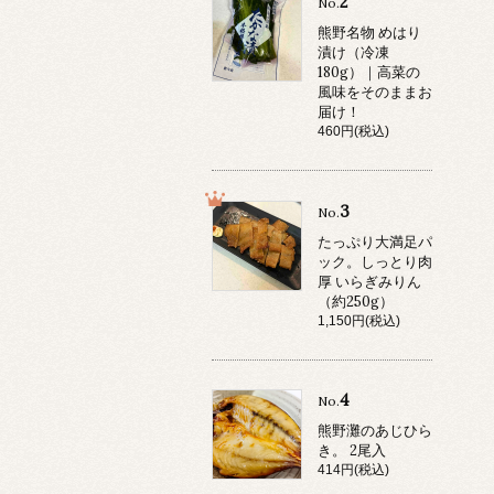
2
No.
熊野名物 めはり
漬け（冷凍
180g）｜高菜の
風味をそのままお
届け！
460円(税込)
3
No.
たっぷり大満足パ
ック。しっとり肉
厚 いらぎみりん
（約250g）
1,150円(税込)
4
No.
熊野灘のあじひら
き。 2尾入
414円(税込)