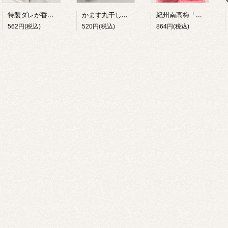
特製ダレが香ばしい。あじみりん 2尾入り
かます丸干し 約100g(約10尾入)
紀州南高梅「ほし梅」80g（個包装 約11個入り）
562円(税込)
520円(税込)
864円(税込)