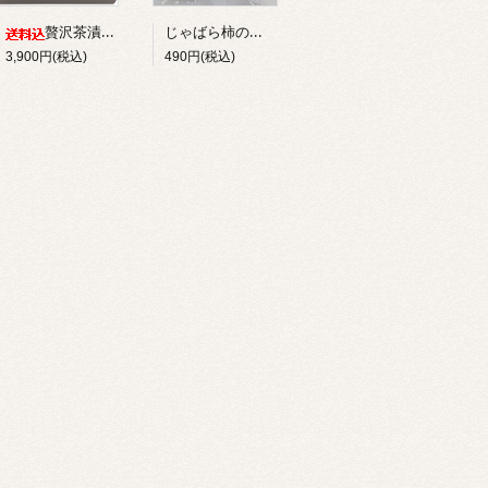
じゃばら柿の種 90g
贅沢茶漬け３種詰め合わせ ９袋入り
3,900円(税込)
490円(税込)