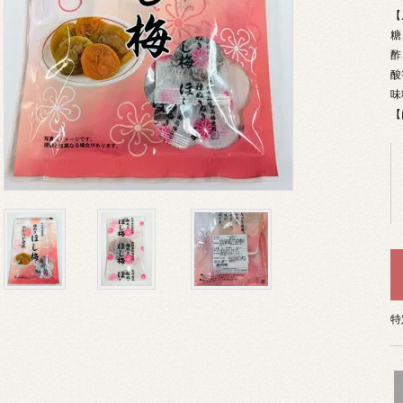
【
糖
酢
酸
味
【
特