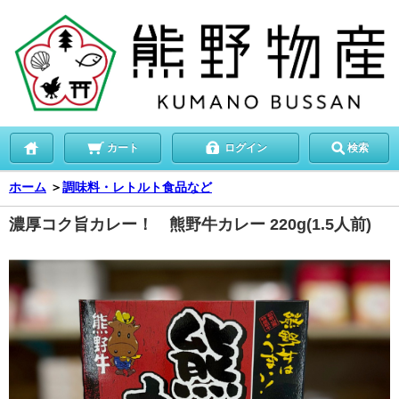
カート
ログイン
検索
ホーム
＞
調味料・レトルト食品など
濃厚コク旨カレー！ 熊野牛カレー 220g(1.5人前)