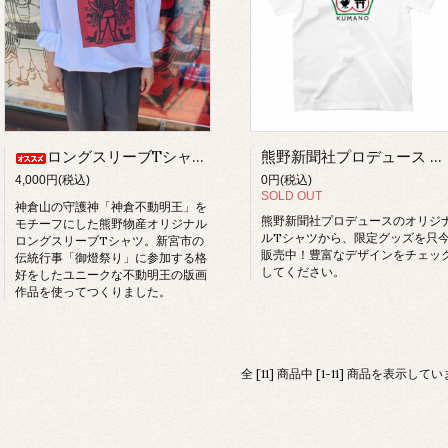
ロングスリーブTシャツ「神倉不動明王」
熊野新聞社プロデュース オリジナルTシャツ（SUZURI店）
4,000円(税込)
0円(税込)
SOLD OUT
神倉山の守護神「神倉不動明王」を
熊野新聞社プロデュースのオリジ
モチーフにした熊野物産オリジナル
ルTシャツから、限定グッズを只
ロングスリーブTシャツ。新宮市の
販売中！豊富なデザインをチェッ
伝統行事「御燈祭り」に参加する格
してください。
好をしたユニークな不動明王の版画
作品を使ってつくりました。
全 [11] 商品中 [1-11] 商品を表示して