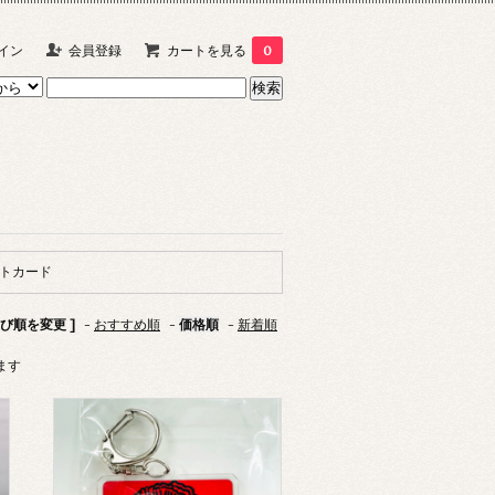
イン
会員登録
カートを見る
0
トカード
並び順を変更 ]
-
おすすめ順
-
価格順
-
新着順
います