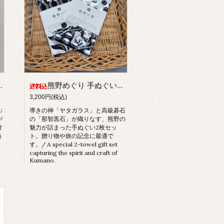
を紡ぐ「梛染めストラップ（2玉）」
熊野めぐり 手ぬぐい2種セット（ヤタガラス＆那智黒石）
3,200円(税込)
ぶ
導きの神「ヤタガラス」と高級碁石
が
の「那智黒石」が織りなす、熊野の
け
魅力が詰まった手ぬぐい2枚セッ
う
ト。贈り物や旅の記念に最適で
す。/ A special 2-towel gift set
capturing the spirit and craft of
Kumano.