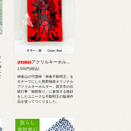
を
アクリルキーホルダー「神倉不動明王」
ル
御
1,550円(税込)
ニ
て
神倉山の守護神「神倉不動明王」を
モチーフにした熊野物産オリジナル
アクリルキーホルダー。新宮市の伝
統行事「御燈祭り」に参加する格好
をしたユニークな不動明王の版画作
品を使ってつくりました。