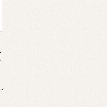
ナ
今
ク
います