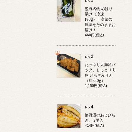
2
No.
熊野名物 めはり
漬け（冷凍
180g）｜高菜の
風味をそのままお
届け！
460円(税込)
3
No.
たっぷり大満足パ
ック。しっとり肉
厚 いらぎみりん
（約250g）
1,150円(税込)
4
No.
熊野灘のあじひら
き。 2尾入
414円(税込)