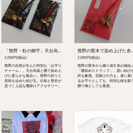
「熊野・杜の御守」天台烏薬・梛で染め上げたストラップ
熊野の聖木で染め上げた糸を、固く結んで。ご縁
2,000円(税込)
2,000円(税込)
熊野の自然が生んだ特別な「お守り
熊野の聖木から織り成す糸が縁結
チャーム」。天台烏薬と梛で染め上
「梛染めストラップ」。固い結び
げた柔らかな風合い。熊野の祈りと
絆を象徴。厄除けの力も。身に着
意味を込めた結び玉。伝統と歴史が
るお守りとしても、特別な縁を願
息づく上品な魔除けアクセサリー。
贈り物としても最適。