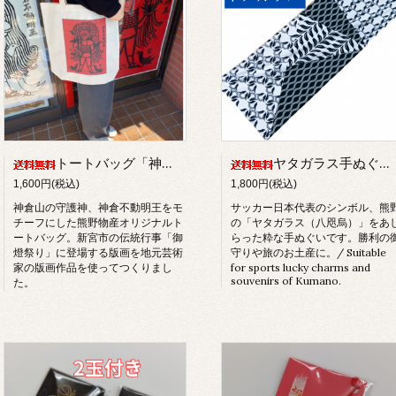
トートバッグ「神倉不動明王」
ヤタガラス手ぬぐい〜熊野の黒 三つ組ヤタガラス〜
1,600円(税込)
1,800円(税込)
神倉山の守護神、神倉不動明王をモ
サッカー日本代表のシンボル、熊
チーフにした熊野物産オリジナルト
の「ヤタガラス（八咫烏）」をあ
ートバッグ。新宮市の伝統行事「御
らった粋な手ぬぐいです。勝利の
燈祭り」に登場する版画を地元芸術
守りや旅のお土産に。/ Suitable
家の版画作品を使ってつくりまし
for sports lucky charms and
souvenirs of Kumano.
た。