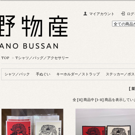
マイアカウント
ログ
TOP
>
Tシャツ／バッグ／アクセサリー
シャツ／バック
手ぬぐい
キーホルダー／ストラップ
ステッカー／ポス
[ 
全 [11] 商品中 [1-11] 商品を表示して