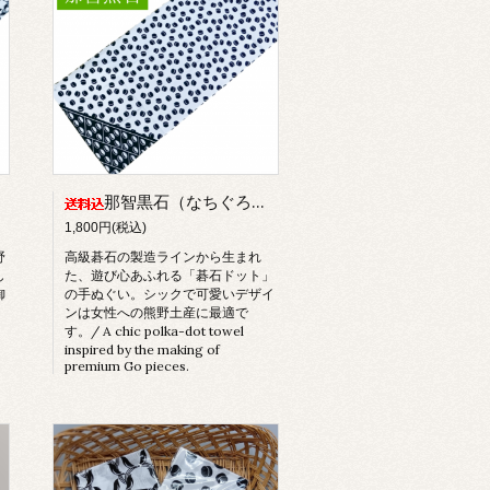
那智黒石（なちぐろいし）手ぬぐい〜熊野の黒 散らし那智黒石〜
1,800円(税込)
野
高級碁石の製造ラインから生まれ
し
た、遊び心あふれる「碁石ドット」
御
の手ぬぐい。シックで可愛いデザイ
ンは女性への熊野土産に最適で
す。/ A chic polka-dot towel
inspired by the making of
premium Go pieces.