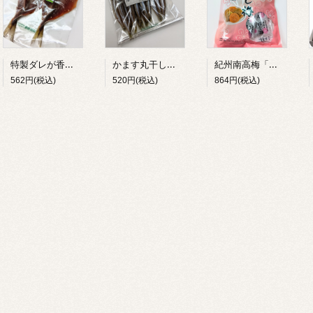
特製ダレが香ばしい。あじみりん 2尾入り
かます丸干し 約100g(約10尾入)
紀州南高梅「ほし梅」80g（個包装 約11個入り）
562円(税込)
520円(税込)
864円(税込)