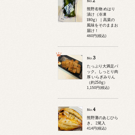
2
No.
熊野名物 めはり
漬け（冷凍
180g）｜高菜の
風味をそのままお
届け！
460円(税込)
3
No.
たっぷり大満足パ
ック。しっとり肉
厚 いらぎみりん
（約250g）
1,150円(税込)
4
No.
熊野灘のあじひら
き。 2尾入
414円(税込)