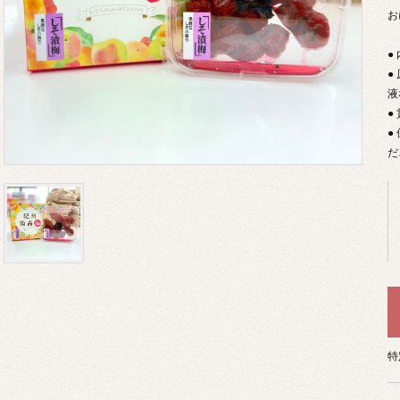
お
●
●
液
●
●
だ
特