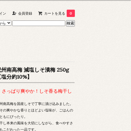
イン
会員登録
カートを見る
0
紀州南高梅 減塩しそ漬梅 250g
【塩分約10%】
＼ さっぱり爽やか！しそ香る梅干し
／
州南高梅を国産しそで丁寧に漬け込みました。
その爽やかな香りとほどよい塩味が、ごはんの
ともにぴったり。
干し本来の風味を大切にしながら、食べやすさ
もこだわった一品です。