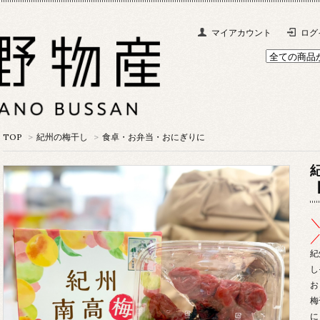
マイアカウント
ログ
TOP
>
紀州の梅干し
>
食卓・お弁当・おにぎりに
紀
し
お
梅
に