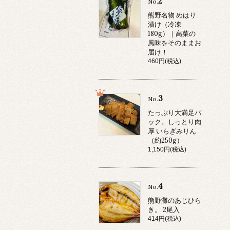
2
No.
熊野名物 めはり
漬け（冷凍
180g）｜高菜の
風味をそのままお
届け！
460円(税込)
3
No.
たっぷり大満足パ
ック。しっとり肉
厚 いらぎみりん
（約250g）
1,150円(税込)
4
No.
熊野灘のあじひら
き。 2尾入
414円(税込)