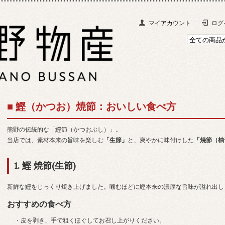
マイアカウント
ログ
■ 鰹（かつお）焼節：おいしい食べ方
熊野の伝統的な「鰹節（かつおぶし）」。
当店では、素材本来の旨味を楽しむ
「生節」
と、爽やかに味付けした
「焼節（柚
1. 鰹 焼節(生節)
新鮮な鰹をじっくり焼き上げました。噛むほどに鰹本来の濃厚な旨味が溢れ出し
おすすめの食べ方
・皮を剥き、手で粗くほぐしてお召し上がりください。