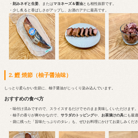
・
刻みネギと生姜
、または
マヨネーズ＆醤油
とも相性抜群です。
・少し炙ると香ばしさがアップし、お酒のアテに最高です。
2. 鰹 焼節（柚子醤油味）
しっとり柔らかい生節に、柚子醤油がじっくり染み込んでいます。
おすすめの食べ方
・味付け済みですので、スライスするだけでそのまま美味しくいただけます
・柚子の香りが爽やかなので、
サラダのトッピング
や、
お茶漬けの具
にも最
・袋に残った「旨味たっぷりのタレ」も、ぜひお料理にかけてお楽しみくだ