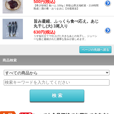
500円(税込)
【希少珍味】鯨ハム 100g｜和歌山県太地町産・216時間
熟成｜酒の肴・おつまみに【冷蔵発送】
旨み凝縮、ふっくら食べ応え。あじ
丸干し(大) 3尾入り
630円(税込)
うす塩仕立てで仕上げた大きなあじの丸干し。ジューシ
ーな脂と凝縮された濃厚な旨みが楽しめます。
ページの先頭へ戻る
商品検索