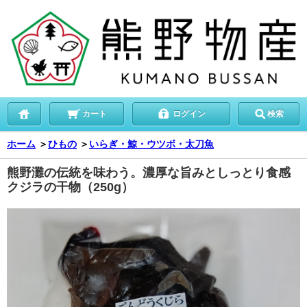
カート
ログイン
検索
ホーム
＞
ひもの
＞
いらぎ・鯨・ウツボ・太刀魚
熊野灘の伝統を味わう。濃厚な旨みとしっとり食感
クジラの干物（250g）