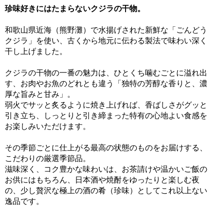
珍味好きにはたまらないクジラの干物。
和歌山県近海（熊野灘）で水揚げされた新鮮な「ごんどう
クジラ」を使い、古くから地元に伝わる製法で味わい深く
干し上げました。
クジラの干物の一番の魅力は、ひとくち噛むごとに溢れ出
す、お肉やお魚のどれとも違う「独特の芳醇な香りと、濃
厚な旨みと甘み」。
弱火でサッと炙るように焼き上げれば、香ばしさがグッと
引き立ち、しっとりと引き締まった特有の心地よい食感を
お楽しみいただけます。
その季節ごとに仕上がる最高の状態のものをお届けする、
こだわりの厳選季節品。
滋味深く、コク豊かな味わいは、お茶請けや温かいご飯の
お供にはもちろん、日本酒や焼酎をゆったりと楽しむ夜
の、少し贅沢な極上の酒の肴（珍味）としてこれ以上ない
逸品です。