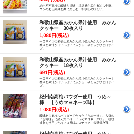
紀州産南高梅の酸味と甘味、清涼感が広がる冷し中華。
コシのある細麺と共に楽しむ、和歌山の味わい。
和歌山県産みかん果汁使用 みかん
クッキー 30枚入り
1,080円(税込)
一口サイズの和歌山産みかん果汁使用みかんクッキー！
香りと果汁が口いっぱいに広がる、やわらかひと口サイ
ズ。
和歌山県産みかん果汁使用 みかん
クッキー 18枚入り
691円(税込)
一口サイズの和歌山産みかん果汁使用みかんクッキー！
香りと果汁が口いっぱいに広がる、やわらかひと口サイ
ズ。
紀州南高梅パウダー使用 うめ～
棒 【うめマヨネーズ味】
1,080円(税込)
酸味あじる梅ルパウダーで作った「うめ〜棒」。人気の
「旨梅味」に続く第二弾、「うめマヨネーズ味」。植物
油脂を使用した梅マヨ風味のスナック。常温保存可。
紀州南高梅パウダー使用 うめ～