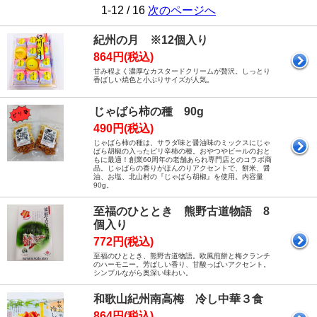
1-12 / 16
次のページへ
紀州の月 ※12個入り
864円(税込)
甘み程よく濃厚なカスタードクリームが贅沢。しっとり
香ばしい焼色と小ぶりサイズが人気。
じゃばら柿の種 90g
490円(税込)
じゃばら柿の種は、サラダ味と醤油味のミックスにじゃ
ばら胡椒の入ったピリ辛柿の種。おやつやビールのおと
もに最適！創業60周年の老舗あられ専門店とのコラボ商
品。じゃばらの香りがほんのりアクセントで、餅米、醤
油、お塩、北山村の『じゃばら胡椒』を使用。内容量
90g。
至福のひととき 熊野古道物語 8
個入り
772円(税込)
至福のひととき、熊野古道物語。欧風煎餅と梅クランチ
のハーモニー。芳ばしい香り、甘酸っぱいアクセント。
シンプルながら奥深い味わい。
和歌山紀州南高梅 冷し中華３食
864円(税込)