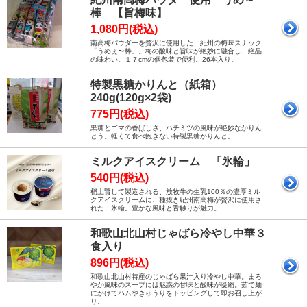
棒 【旨梅味】
1,080円(税込)
南高梅パウダーを贅沢に使用した、紀州の梅味スナック
「うめぇ〜棒」。梅の酸味と旨味が絶妙に融合し、絶品
の味わい。１７cmの個包装で便利。26本入り。
特製黒糖かりんと（紙箱）
240g(120g×2袋)
775円(税込)
黒糖とゴマの香ばしさ、ハチミツの風味が絶妙なかりん
とう。軽くて食べ飽きない特製黒糖かりんと。
ミルクアイスクリーム 「氷輪」
540円(税込)
梢上賢して製造される、放牧牛の生乳100％の濃厚ミル
クアイスクリームに、種抜き紀州南高梅が贅沢に使用さ
れた、氷輪。豊かな風味と舌触りが魅力。
和歌山北山村じゃばら冷やし中華３
食入り
896円(税込)
和歌山北山村特産のじゃばら果汁入り冷やし中華。まろ
やか風味のスープには魅惑の甘味と酸味が凝縮。茹で麺
にかけてハムやきゅうりをトッピングして即お召し上が
り。