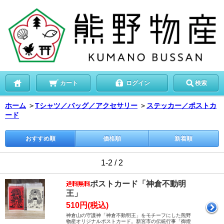
カート
ログイン
検索
ホーム
＞
Tシャツ／バッグ／アクセサリー
＞
ステッカー／ポストカ
ード
おすすめ順
価格順
新着順
1-2 / 2
ポストカード「神倉不動明
王」
510円(税込)
神倉山の守護神「神倉不動明王」をモチーフにした熊野
物産オリジナルポストカード。新宮市の伝統行事「御燈